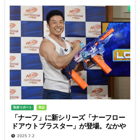
取材リポート
商品
「ナーフ」に新シリーズ「ナーフロー
ドアウトブラスター」が登場。なかや
まきんに君をゲストに発表会を開催！
2025.7.2