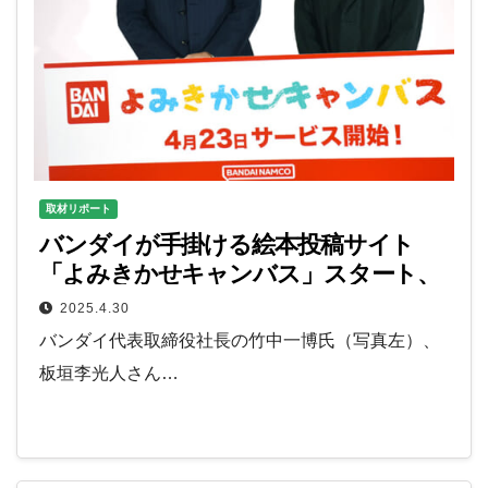
取材リポート
バンダイが手掛ける絵本投稿サイト
「よみきかせキャンバス」スタート、
クリエイターと絵本ファンがつながる
2025.4.30
新サービス
バンダイ代表取締役社長の竹中一博氏（写真左）、
板垣李光人さん…