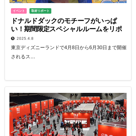
イベント
取材リポート
ドナルドダックのモチーフがいっぱ
い！期間限定スペシャルルームをリポ
ート！
2025.4.8
東京ディズニーランドで4月8日から6月30日まで開催
されるス…