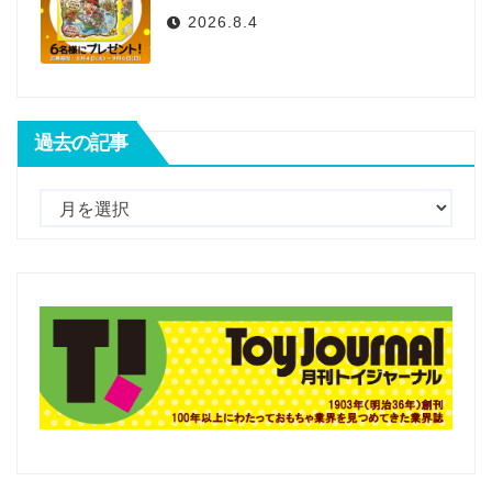
2026.8.4
過去の記事
過
去
の
記
事