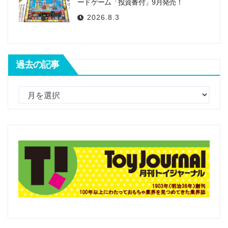
ードゲーム「投資番付」9月発売！
2026.8.3
過去の記事
過
去
の
記
事