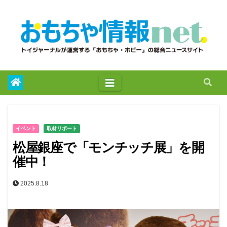
to
content
イベント
取材リポート
松屋銀座で「モンチッチ展」を開
催中！
2025.8.18