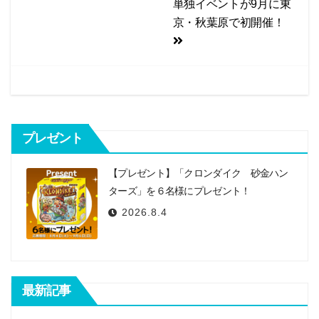
ナ
単独イベントが9月に東
o
ビ
京・秋葉原で初開催！
o
k
ゲ
ー
シ
ョ
プレゼント
ン
【プレゼント】「クロンダイク 砂金ハン
ターズ」を６名様にプレゼント！
2026.8.4
最新記事