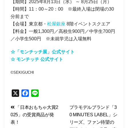
【期間】2025年8月13日（水） ～ 8月25日（月）
【時間】11：00～20：00 ※最終入場は閉場の30
分前まで
【会場】東京都・
松屋銀座
8階イベントスクエア
【料金】一般1,300円／高校生900円／中学生700円
／小学生500円 ※未就学児は入場無料
☆「モンチッチ展」公式サイト
☆ モンチッチ 公式サイト
©SEKIGUCHI
X
F
L
a
i
投
「日本おもちゃ大賞2
プラモデルブランド「3
c
n
025」の受賞商品が発
0 MINUTES LABEL」シ
e
e
稿
表！
リーズ、ファン待望の
b