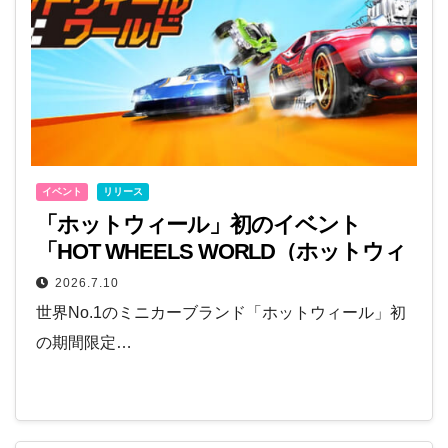
イベント
リリース
「ホットウィール」初のイベント
「HOT WHEELS WORLD（ホットウィ
ール ワールド）」が東京・池袋で開
2026.7.10
催！
世界No.1のミニカーブランド「ホットウィール」初
の期間限定…