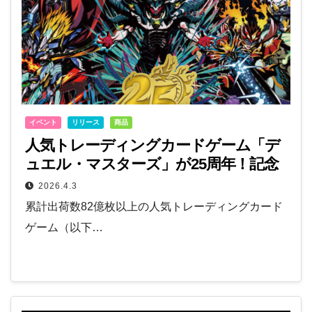
イベント
リリース
商品
人気トレーディングカードゲーム「デ
ュエル・マスターズ」が25周年！記念
施策が続々登場
2026.4.3
累計出荷数82億枚以上の人気トレーディングカード
ゲーム（以下…