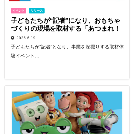
イベント
リリース
子どもたちが“記者”になり、おもちゃ
づくりの現場を取材する「あつまれ！
バンダイこども記者」初開催！参加者
2026.6.19
募集中
子どもたちが“記者”となり、事業を深掘りする取材体
験イベント…