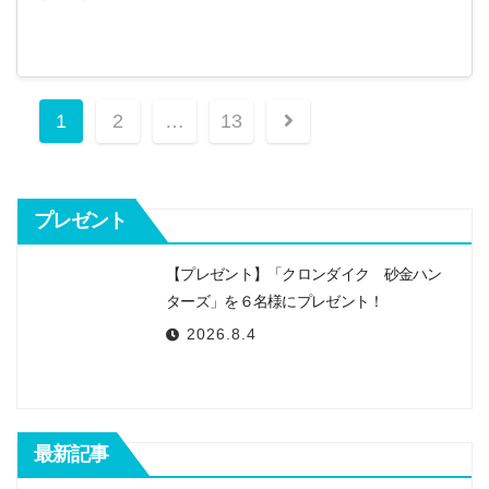
投
1
2
…
13
稿
ナ
プレゼント
ビ
ゲ
【プレゼント】「クロンダイク 砂金ハン
ー
ターズ」を６名様にプレゼント！
2026.8.4
シ
ョ
ン
最新記事