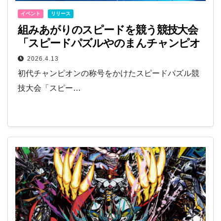
イベント
リリース
組みあがりのスピードを競う競技大会
「スピードパズルやのまんチャンピオ
ンシップ」が5月に初開催！
2026.4.13
初代チャンピオンの称号をかけたスピードパズル競
技大会「スピー…