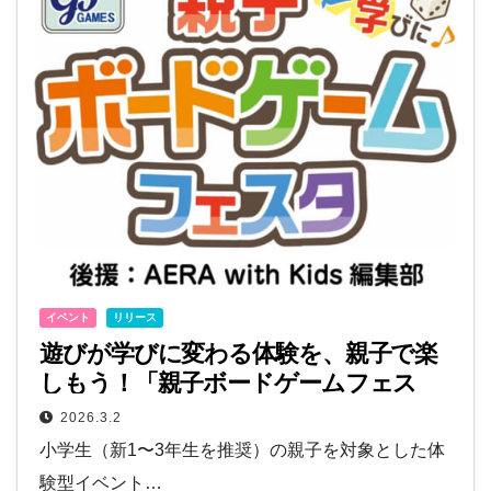
イベント
リリース
遊びが学びに変わる体験を、親子で楽
しもう！「親子ボードゲームフェス
タ」5月2日開催
2026.3.2
小学生（新1〜3年生を推奨）の親子を対象とした体
験型イベント…