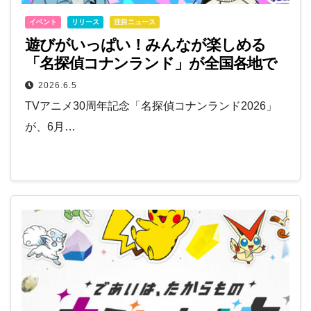
イベント
リリース
注目ニュース
遊びがいっぱい！みんなが楽しめる
「名探偵コナンランド」が全国各地で
開催！6月12日から
2026.6.5
TVアニメ30周年記念「名探偵コナンランド2026」
が、6月…