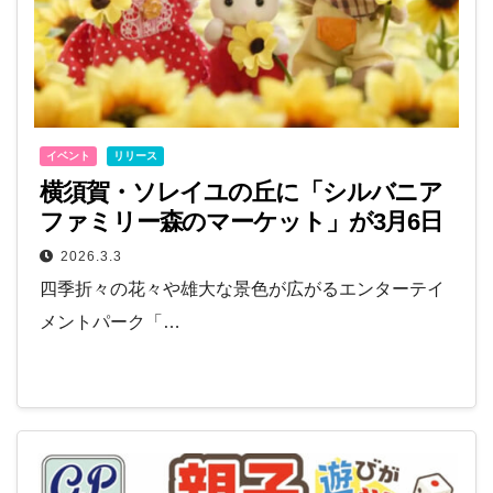
イベント
リリース
横須賀・ソレイユの丘に「シルバニア
ファミリー森のマーケット」が3月6日
オープン！
2026.3.3
四季折々の花々や雄大な景色が広がるエンターテイ
メントパーク「…