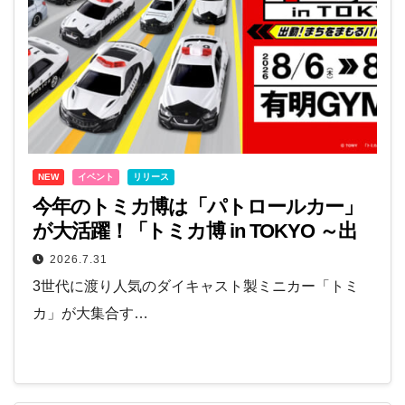
NEW
イベント
リリース
今年のトミカ博は「パトロールカー」
が大活躍！「トミカ博 in TOKYO ～出
動！まちをまもるパトロールカー～」8
2026.7.31
月6日開幕
3世代に渡り人気のダイキャスト製ミニカー「トミ
カ」が大集合す…