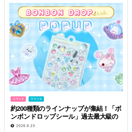
イベント
リリース
約200種類のラインナップが集結！「ボ
ンボンドロップシール」過去最大級の
POP UP STOREが全国10都市で開催
2026.6.23