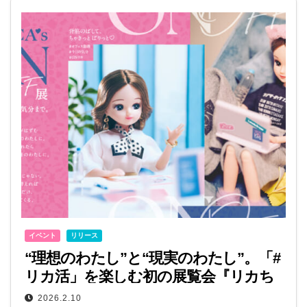
イベント
リリース
“理想のわたし”と“現実のわたし”。「#
リカ活」を楽しむ初の展覧会『リカち
ゃんのON/OFF展』が開催中！
2026.2.10