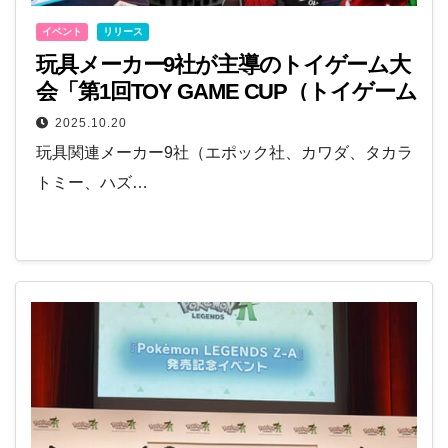
イベント
リリース
玩具メーカー9社が主導のトイゲーム大
会「第1回TOY GAME CUP（トイゲーム
カップ）」参加者応募受付中！
2025.10.20
玩具関連メーカー9社（エポック社、カワダ、タカラ
トミー、ハズ…