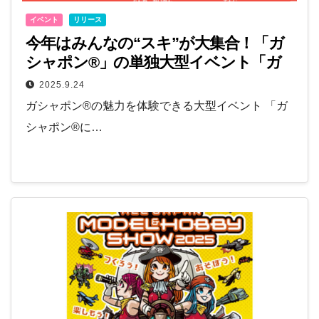
イベント
リリース
今年はみんなの“スキ”が大集合！「ガ
シャポン®」の単独大型イベント「ガ
シャポン®に超夢中展2025」開催
2025.9.24
ガシャポン®の魅力を体験できる大型イベント 「ガ
シャポン®に…