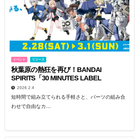
イベント
リリース
秋葉原の熱狂を再び！BANDAI
SPIRITS「30 MINUTES LABEL
FES.OSAKA」コミュニティエリアがさ
2026.2.4
らに充実・拡大して2月に大阪初上陸
短時間で組み立てられる手軽さと、パーツの組み合
わせで自由なカ…