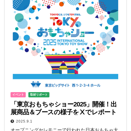
イベント
取材リポート
「東京おもちゃショー2025」開催！出
展商品＆ブースの様子をⅩでレポート
しました
2025.9.1
オープニングセレモニーで行われた日本おもちゃ大