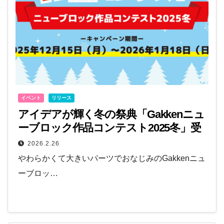
イベント
リリース
アイデアが輝く冬の祭典「Gakkenニュ
ーブロック作品コンテスト2025冬」受
賞作品発表！
2026.2.26
やわらかくて大きいパーツでおなじみのGakkenニュ
ーブロッ…