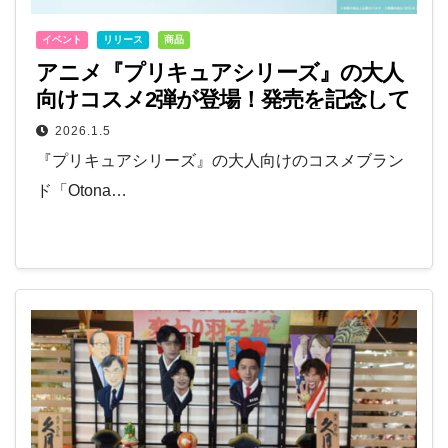
イベント
リリース
商品
アニメ『プリキュアシリーズ』の大人
向けコスメ2弾が登場！発売を記念して
POPUP SHOP「CURE/W」も開催
2026.1.5
『プリキュアシリーズ』の大人向けのコスメブラン
ド「Otona…