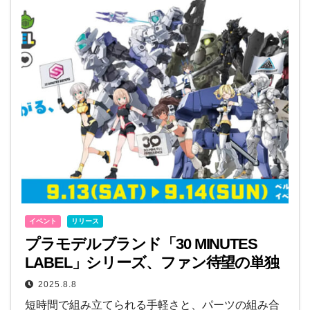
イベント
リリース
プラモデルブランド「30 MINUTES
LABEL」シリーズ、ファン待望の単独
イベントが9月に東京・秋葉原で初開
2025.8.8
催！
短時間で組み立てられる手軽さと、パーツの組み合