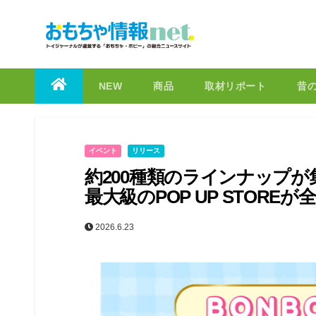
to
content
NEW
商品
取材リポート
昔
イベント
リリース
約200種類のラインナップ
最大級のPOP UP STORE
2026.6.23