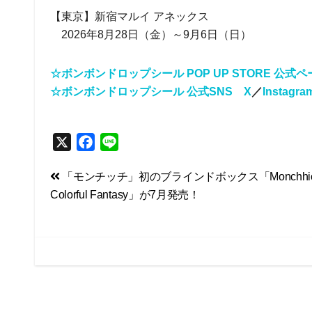
【東京】新宿マルイ アネックス
2026年8月28日（金）～9月6日（日）
☆ボンボンドロップシール POP UP STORE 公式ペ
☆ボンボンドロップシール 公式SNS X
／
Instagra
X
F
L
a
i
投
「モンチッチ」初のブラインドボックス「Monchhic
c
n
Colorful Fantasy」が7月発売！
e
e
稿
b
ナ
o
ビ
o
k
ゲ
ー