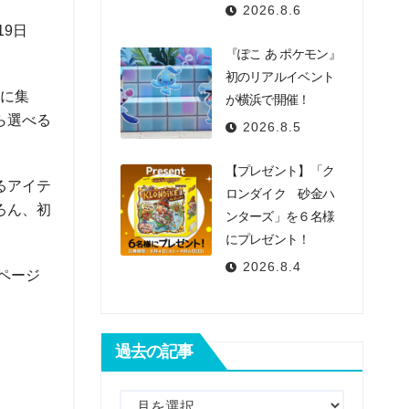
2026.8.6
19日
『ぽこ あ ポケモン』
初のリアルイベント
堂に集
が横浜で開催！
ら選べる
2026.8.5
【プレゼント】「ク
るアイテ
ロンダイク 砂金ハ
ろん、初
ンターズ」を６名様
にプレゼント！
2026.8.4
ページ
過去の記事
過