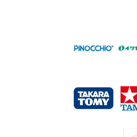
シ
ョ
ン