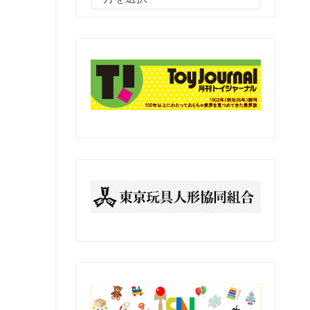
去
の
記
事