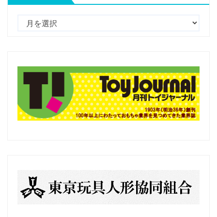
過
去
の
記
事