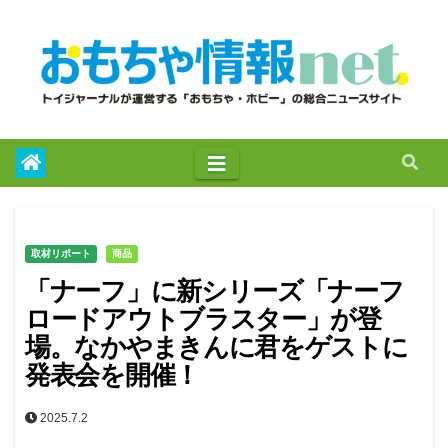
to
content
取材リポート
商品
「ナーフ」に新シリーズ「ナーフ
ロードアウトブラスター」が登
場。なかやまきんに君をゲストに
発表会を開催！
2025.7.2