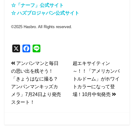
☆「ナーフ」公式サイト
☆ ハズブロジャパン公式サイト
©2025 Hasbro. All Rights reserved.
X
F
L
a
i
投
アンパンマンと毎日
超エキサイティン
c
n
の思い出を残そう！
～！！「アメリカンバ
e
e
稿
「きょうはなに撮る？
トルドーム」がホワイ
b
ナ
アンパンマンキッズカ
トカラーになって登
o
ビ
メラ」7月24日より発売
場！10月中旬発売
o
スタート！
k
ゲ
ー
シ