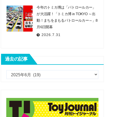
今年のトミカ博は「パトロールカー」
が大活躍！「トミカ博 in TOKYO ～出
動！まちをまもるパトロールカー～」8
月6日開幕
2026.7.31
過去の記事
過
去
の
記
事