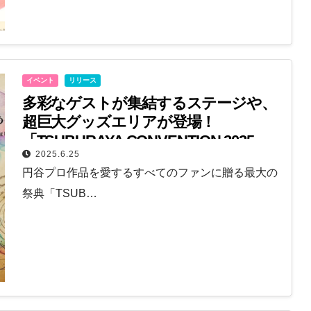
イベント
リリース
多彩なゲストが集結するステージや、
超巨大グッズエリアが登場！
「TSUBURAYA CONVENTION 2025」
2025.6.25
メインプログラムが発表
円谷プロ作品を愛するすべてのファンに贈る最大の
祭典「TSUB…