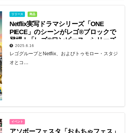
リリース
商品
Netflix実写ドラマシリーズ「ONE
PIECE」のシーンがレゴ®ブロックで
登場！「レゴ®ワンピース」シリーズ
2025.6.16
の新商品が8月発売
レゴグループとNetflix、およびトゥモロー・スタジ
オとコ…
イベント
アソボーフェスタ「おもちゃフェス」