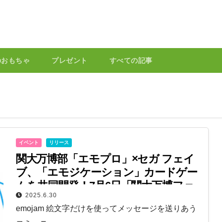
のおもちゃ
プレゼント
すべての記事
イベント
リリース
関大万博部「エモプロ」×セガ フェイ
ブ、「エモジケーション」カードゲー
ムを共同開発！7月6日「関大万博フェ
2025.6.30
スタ～巡縁祭～」でエモジ交流を実施
emojam 絵文字だけを使ってメッセージを送りあう
予定