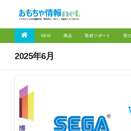
to
content
NEW
商品
取材リポート
昔
2025年6月