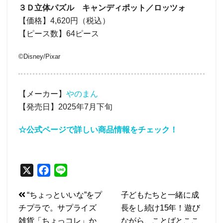
３Ｄ立体パズル キャンディポット／ロッツォ
【価格】4,620円（税込）
【ピース数】64ピース
©︎Disney/Pixar
【メーカー】
やのまん
【発売日】2025年7月下旬
☆公式ページで詳しい商品情報をチェック！
X
F
L
a
i
投
“ちょっといいな”をプ
子どもたちと一緒に成
c
n
チプラで。サプライズ
長をし続け15年！遊び
e
e
稿
雑貨「ちょっコレ」か
ながら、ことばとここ
b