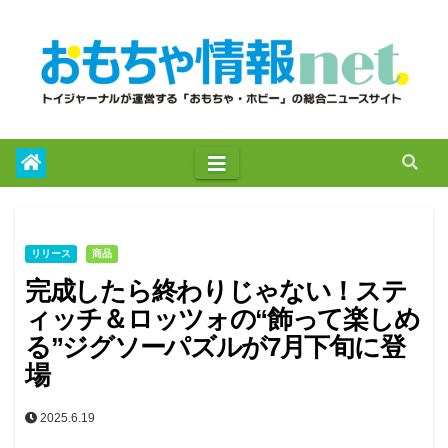
to
content
リリース
商品
完成したら終わりじゃない！ステ
ィッチ＆ロッツォの“飾って楽しめ
る”ジグソーパズルが7月下旬に登
場
2025.6.19