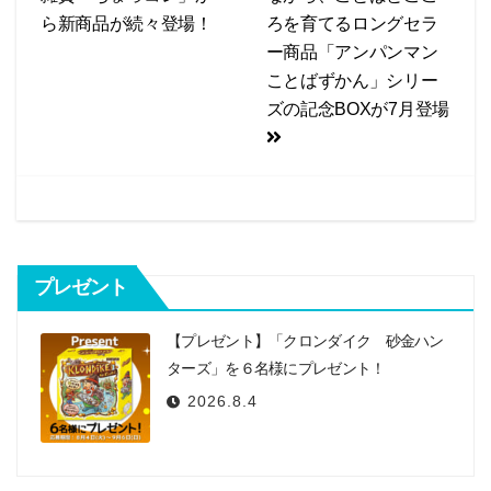
ナ
ら新商品が続々登場！
ろを育てるロングセラ
o
ビ
ー商品「アンパンマン
o
ことばずかん」シリー
k
ゲ
ズの記念BOXが7月登場
ー
シ
ョ
ン
プレゼント
【プレゼント】「クロンダイク 砂金ハン
ターズ」を６名様にプレゼント！
2026.8.4