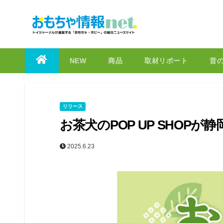
to
content
NEW
商品
取材リポート
昔
リリース
お茶犬のPOP UP SHOP
2025.6.23