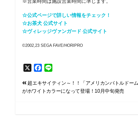
※営業時間は施設営業時間に準じます。
☆公式ページで詳しい情報をチェック！
☆お茶犬 公式サイト
☆ヴィレッジヴァンガード 公式サイト
©2002,23 SEGA FAVE/HORIPRO
X
F
L
a
i
投
超エキサイティン～！！「アメリカンバトルドー
c
n
がホワイトカラーになって登場！10月中旬発売
e
e
稿
b
ナ
o
ビ
o
k
ゲ
ー