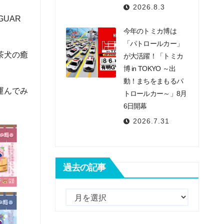
2026.8.3
GUAR
今年のトミカ博は
「パトロールカー」
茶犬の癒
が大活躍！「トミカ
博 in TOKYO ～出
動！まちをまもるパ
運んでみ
トロールカー～」8月
6日開幕
2026.7.31
過去の記事
過
去