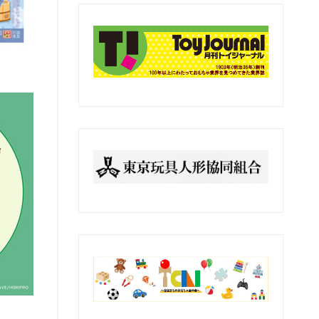
の
記
事