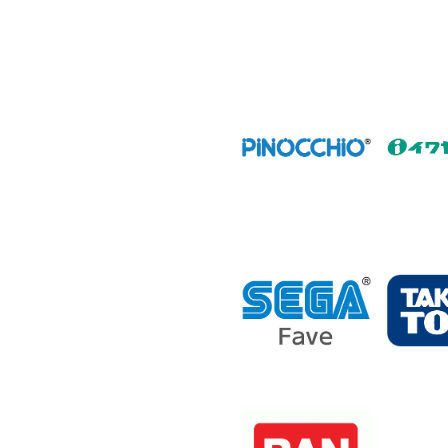
シ
ョ
ン