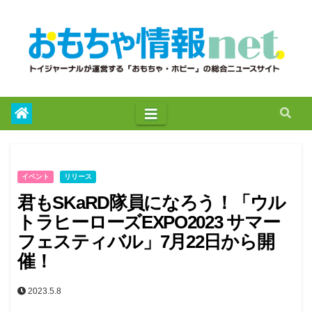
to
content
イベント
リリース
君もSKaRD隊員になろう！「ウル
トラヒーローズEXPO2023 サマー
フェスティバル」7月22日から開
催！
2023.5.8