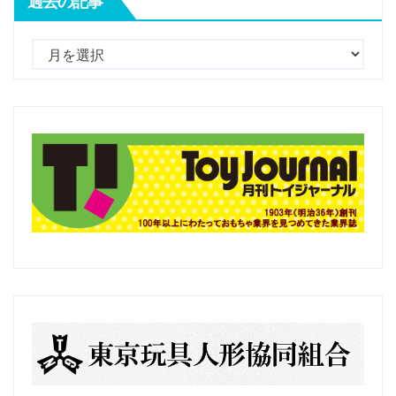
過去の記事
過
去
の
記
事