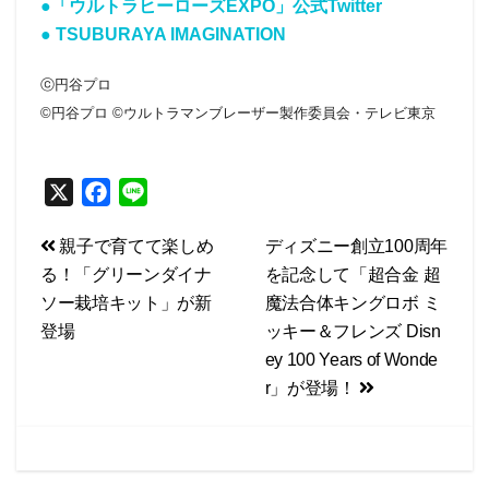
●「ウルトラヒーローズEXPO」公式Twitter
● TSUBURAYA IMAGINATION
ⓒ円谷プロ
©円谷プロ ©ウルトラマンブレーザー製作委員会・テレビ東京
X
F
L
a
i
投
親子で育てて楽しめ
ディズニー創立100周年
c
n
る！「グリーンダイナ
を記念して「超合金 超
e
e
稿
ソー栽培キット」が新
魔法合体キングロボ ミ
b
ナ
登場
ッキー＆フレンズ Disn
o
ビ
ey 100 Years of Wonde
o
r」が登場！
k
ゲ
ー
シ