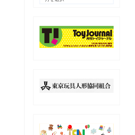
去
の
記
事