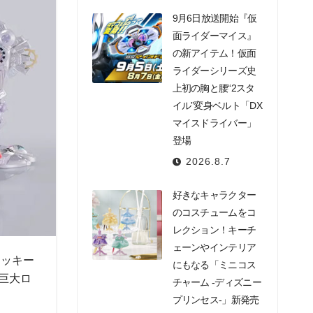
9月6日放送開始『仮
面ライダーマイス』
の新アイテム！仮面
ライダーシリーズ史
上初の胸と腰“2スタ
イル”変身ベルト「DX
マイスドライバー」
登場
2026.8.7
好きなキャラクター
のコスチュームをコ
レクション！キーチ
ェーンやインテリア
ミッキー
にもなる「ミニコス
な巨大ロ
チャーム -ディズニー
プリンセス-」新発売