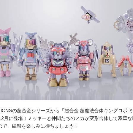
NATIONSの超合金シリーズから「超合金 超魔法合体キングロボ 
er」が2023年12月に登場！ミッキーと仲間たちのメカが変形合体して豪華
ので、続報を楽しみに待ちましょう！