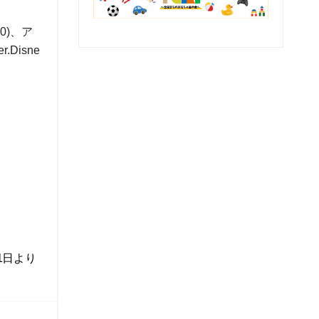
00)、ア
.Disne
1日より