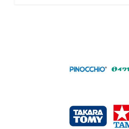
ビ
o
k
ゲ
ー
シ
ョ
ン