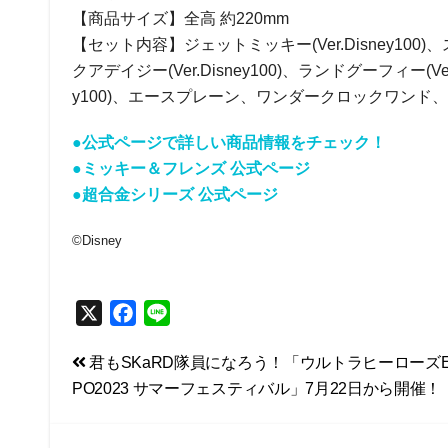
【商品サイズ】全高 約220mm
【セット内容】ジェットミッキー(Ver.Disney100)、スカ
クアデイジー(Ver.Disney100)、ランドグーフィー(Ver.
y100)、エースプレーン、ワンダークロックワンド
●公式ページで詳しい商品情報をチェック！
●ミッキー＆フレンズ 公式ページ
●超合金シリーズ 公式ページ
©Disney
X
F
L
a
i
投
君もSKaRD隊員になろう！「ウルトラヒーローズE
c
n
PO2023 サマーフェスティバル」7月22日から開催！
e
e
稿
b
ナ
o