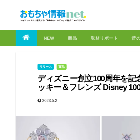
to
content
NEW
商品
取材リポート
昔
リリース
商品
ディズニー創立100周年を記
ッキー＆フレンズ Disney 100 
2023.5.2