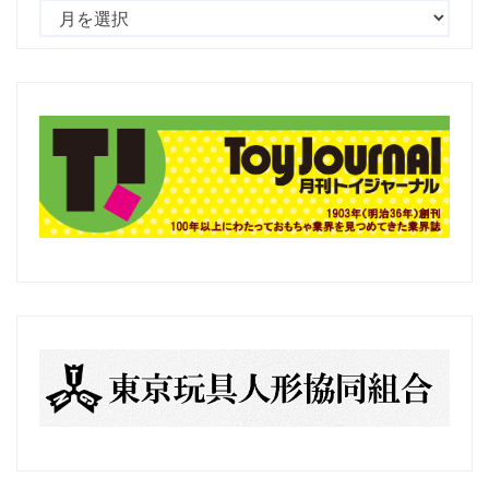
過
去
の
記
事