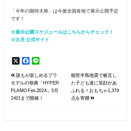
「今年の期待大将」は今後全国各地で展示公開予定
です！
☆展示公開スケジュールはこちらからチェック！
☆久月 公式サイト
X
F
L
a
i
投
誰もが楽しめるプラ
能登半島地震で被災し
c
n
モデルの祭典「HYPER
た子ども達に笑顔があ
e
e
稿
PLAMO Fes.2024」3月
ふれる！おもちゃ1,379
b
ナ
24日まで開催！
点を寄贈
o
ビ
o
k
ゲ
ー