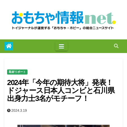
to
content
取材リポート
2024年「今年の期待大将」発表！
ドジャース日本人コンビと石川県
出身力士3名がモチーフ！
2024.3.19