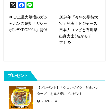
X
F
L
a
i
投
史上最大規模のガシ
2024年「今年の期待大
c
n
ャポンの祭典「ガシャ
将」発表！ドジャース
e
e
稿
ポンEXPO2024」開催
日本人コンビと石川県
b
ナ
出身力士3名がモチー
o
ビ
フ！
o
k
ゲ
ー
シ
プレゼント
ョ
ン
【プレゼント】「クロンダイク 砂金ハン
ターズ」を６名様にプレゼント！
2026.8.4