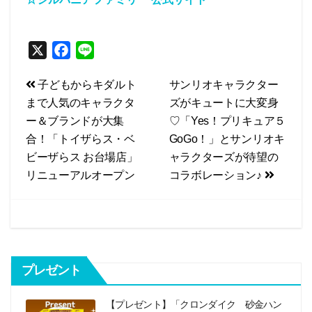
X
F
L
a
i
投
子どもからキダルト
サンリオキャラクター
c
n
まで人気のキャラクタ
ズがキュートに大変身
e
e
稿
ー＆ブランドが大集
♡「Yes！プリキュア５
b
ナ
合！「トイザらス・ベ
GoGo！」とサンリオキ
o
ビ
ビーザらス お台場店」
ャラクターズが待望の
o
リニューアルオープン
コラボレーション♪
k
ゲ
ー
シ
ョ
プレゼント
ン
【プレゼント】「クロンダイク 砂金ハン