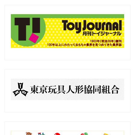
の
記
事