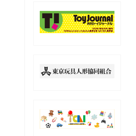
の
記
事