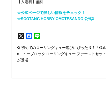
【入場料】無料
☆公式ページで詳しい情報をチェック！
☆SOOTANG HOBBY OMOTESANDO 公式X
X
F
L
a
i
投
初めてのローリングキュー遊びにぴったり！「Gak
c
n
nニューブロック ローリングキュー ファーストセッ
e
e
稿
が登場
b
ナ
o
ビ
o
k
ゲ
ー
シ