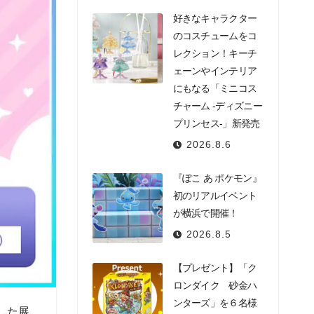
好きなキャラクター
のコスチュームをコ
レクション！キーチ
ェーンやインテリア
にもなる「ミニコス
チャーム -ディズニー
プリンセス-」新発売
2026.8.6
『ぽこ あ ポケモン』
初のリアルイベント
が横浜で開催！
2026.8.5
【プレゼント】「ク
ロンダイク 砂金ハ
ンターズ」を６名様
した展