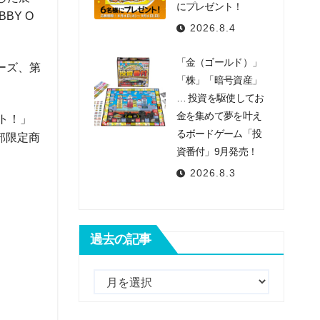
にプレゼント！
BY O
2026.8.4
「金（ゴールド）」
リーズ、第
「株」「暗号資産」
… 投資を駆使してお
金を集めて夢を叶え
ルト！」
るボードゲーム「投
部限定商
資番付」9月発売！
2026.8.3
過去の記事
過
去