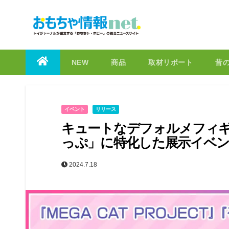
to
content
NEW
商品
取材リポート
昔
イベント
リリース
キュートなデフォルメフィギュア
っぷ」に特化した展示イベン
2024.7.18