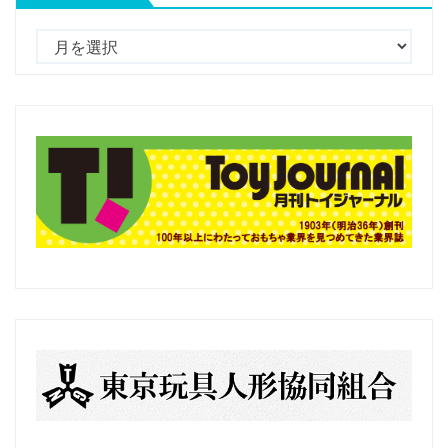
過
去
の
記
事