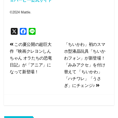
☆バービー公式サイト
©︎2024 Mattle.
X
F
L
a
i
投
この夏公開の超巨大
「ちいかわ」初のスマ
c
n
作『映画クレヨンしん
ホ型液晶玩具「ちいか
e
e
稿
ちゃん オラたちの恐竜
わフォン」が新登場！
b
ナ
日記』が「アニア」に
「みみアクセ」を付け
o
ビ
なって新登場！
替えて 「ちいかわ」
o
「ハチワレ」「うさ
k
ゲ
ぎ」にチェンジ♪
ー
シ
ョ