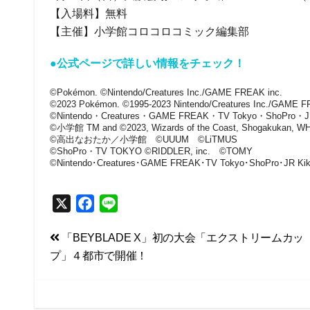
【入場料】無料
【主催】小学館コロコロコミック編集部
●公式ページで詳しい情報をチェック！
©Pokémon. ©Nintendo/Creatures Inc./GAME FREAK inc.
©︎2023 Pokémon. ©︎1995-2023 Nintendo/Creatures Inc./GAME 
©Nintendo・Creatures・GAME FREAK・TV Tokyo・ShoPro・JR
©小学館 TM and ©2023, Wizards of the Coast, Shogakukan, W
©高出なおたか／小学館 ©UUUM ©LiTMUS
©ShoPro・TV TOKYO ©RIDDLER, inc. ©TOMY
©Nintendo･Creatures･GAME FREAK･TV Tokyo･ShoPro･JR Ki
X
F
L
a
i
投
「BEYBLADE X」初の大会「エクストリームカッ
c
n
プ」４都市で開催！
e
e
稿
b
ナ
o