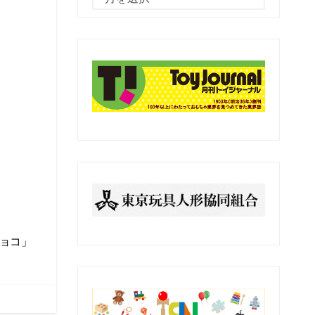
去
の
記
事
ョコ」