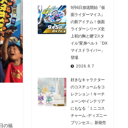
9月6日放送開始『仮
面ライダーマイス』
の新アイテム！仮面
ライダーシリーズ史
上初の胸と腰“2スタ
イル”変身ベルト「DX
マイスドライバー」
登場
2026.8.7
好きなキャラクター
のコスチュームをコ
レクション！キーチ
ェーンやインテリア
にもなる「ミニコス
チャーム -ディズニー
プリンセス-」新発売
日の福