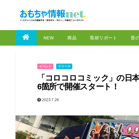
to
content
NEW
商品
取材リポート
昔
イベント
リリース
「コロコロコミック」の日本
6箇所で開催スタート！
2023.7.26