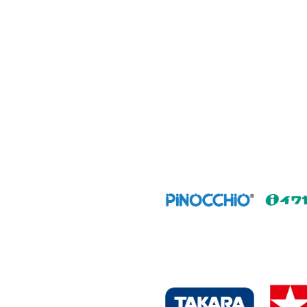
ビ
o
k
ゲ
ー
シ
ョ
ン