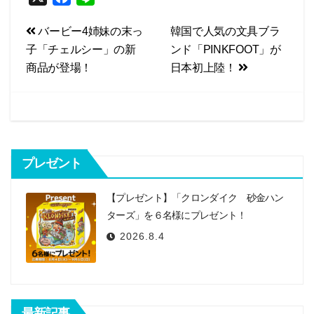
a
i
投
バービー4姉妹の末っ
韓国で人気の文具ブラ
c
n
子「チェルシー」の新
ンド「PINKFOOT」が
e
e
稿
商品が登場！
日本初上陸！
b
ナ
o
ビ
o
k
ゲ
ー
プレゼント
シ
【プレゼント】「クロンダイク 砂金ハン
ョ
ターズ」を６名様にプレゼント！
ン
2026.8.4
最新記事