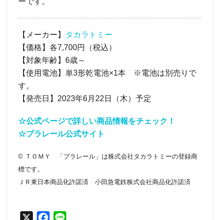
ーです。
【メーカー】
タカラトミー
【価格】各7,700円（税込）
【対象年齢】6歳～
【使用電池】単3形乾電池×1本 ※電池は別売りで
す。
【発売日】2023年6月22日（木）予定
☆公式ページで詳しい商品情報をチェック！
☆プラレール公式サイト
© ＴＯＭＹ 「プラレール」は株式会社タカラトミーの登録商
標です。
ＪＲ東日本商品化許諾済 小田急電鉄株式会社商品化許諾済
X
F
L