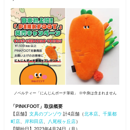
ノベルティー「にんじんポーチ筆箱」 ※中身は含まれません
「PINKFOOT」取扱概要
【店舗】
文具のブンゾウ
計4店舗（
北本店
、
千葉都
町店
、
岸和田店
、
八尾桜ヶ丘店
）
【開始日】2023年4月24日（月）