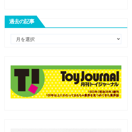
過去の記事
過
去
の
記
事