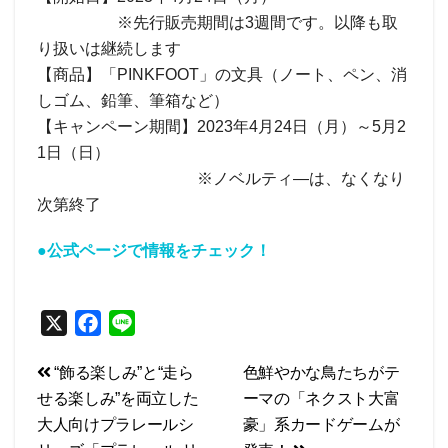
※先行販売期間は3週間です。以降も取
り扱いは継続します
【商品】「PINKFOOT」の文具（ノート、ペン、消
しゴム、鉛筆、筆箱など）
【キャンペーン期間】2023年4月24日（月）～5月2
1日（日）
※ノベルティ―は、なくなり
次第終了
●公式ページで情報をチェック！
X
F
L
a
i
投
“飾る楽しみ”と“走ら
色鮮やかな鳥たちがテ
c
n
せる楽しみ”を両立した
ーマの「ネクスト大富
e
e
稿
大人向けプラレールシ
豪」系カードゲームが
b
ナ