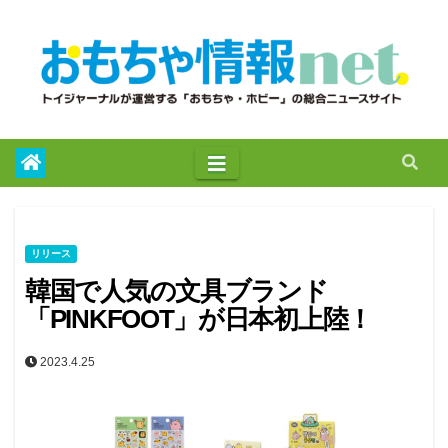
to
content
リリース
韓国で人気の文具ブランド
「PINKFOOT」が日本初上陸！
2023.4.25