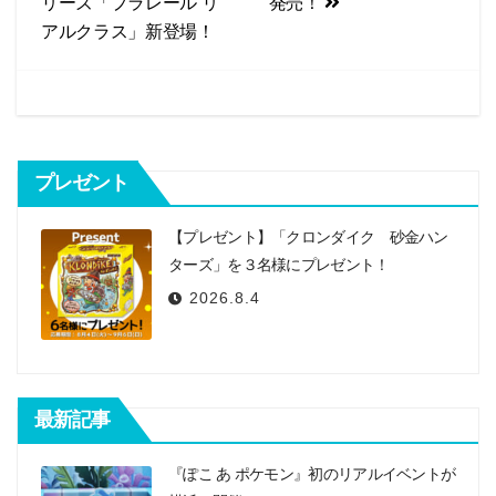
リーズ「プラレール リ
発売！
o
ビ
アルクラス」新登場！
o
k
ゲ
ー
シ
プレゼント
ョ
ン
【プレゼント】「クロンダイク 砂金ハン
ターズ」を３名様にプレゼント！
2026.8.4
最新記事
『ぽこ あ ポケモン』初のリアルイベントが