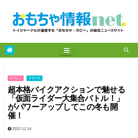
to
content
イベント
リリース
超本格バイクアクションで魅せる
「仮面ライダー大集合バトル！」
がパワーアップしてこの冬も開
催！
2022.12.14