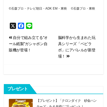
©石森プロ・テレビ朝日・ADK EM・東映 ©石森プロ・東映
X
F
L
a
i
投
自分で組み立てる“オ
脳科学から生まれた玩
c
n
ール紙製”ガシャポン自
具シリーズ「ベビラ
e
e
稿
販機が登場！
ボ」にアパレルが新登
b
ナ
場！
o
ビ
o
k
ゲ
ー
シ
プレゼント
ョ
【プレゼント】「クロンダイク 砂金ハン
ン
ターズ」を６名様にプレゼント！