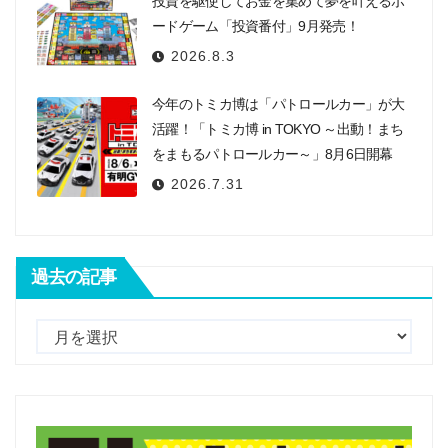
投資を駆使してお金を集めて夢を叶えるボ
ードゲーム「投資番付」9月発売！
2026.8.3
今年のトミカ博は「パトロールカー」が大
活躍！「トミカ博 in TOKYO ～出動！まち
をまもるパトロールカー～」8月6日開幕
2026.7.31
過去の記事
過
去
の
記