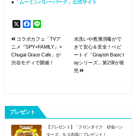
●
「ムーミンバレーパーク」公式サイト
X
F
L
a
i
投
コラボカフェ「TVア
水洗いや煮沸消毒がで
c
n
ニメ『SPY×FAMILY』×
きて安心＆安全！ベビ
e
e
稿
Chugai Grace Cafe」が
ートイ「Grayish Basic t
b
ナ
渋谷モディで開催！
oyシリーズ」第2弾が発
o
ビ
売
o
k
ゲ
ー
シ
プレゼント
ョ
ン
【プレゼント】「クロンダイク 砂金ハン
ターズ」を３名様にプレゼント！