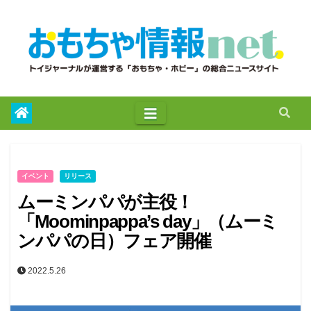
to
content
イベント
リリース
ムーミンパパが主役！
「Moominpappa’s day」（ムーミ
ンパパの日）フェア開催
2022.5.26