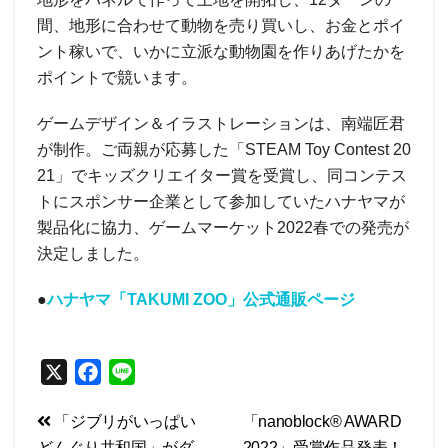
間、地形に合わせて動物を売り買いし、お金とポイ
ント稼いで、いかに立派な動物園を作りあげたかを
ポイントで競います。
ゲームデザイン＆イラストレーションは、南端匠君
が制作。ご両親が応募した「STEAM Toy Contest 20
21」でキッズクリエイター賞を受賞し、同コンテス
トにスポンサー企業として参加していたハナヤマが
製品化に協力、ゲームマーケット2022春での発売が
決定しました。
●
ハナヤマ「TAKUMI ZOO」公式通販ページ
X
F
L
a
i
投
「ジブリがいっぱい
「nanoblock® AWARD
c
n
どんぐり共和国」がダ
2022」受賞作品発表！