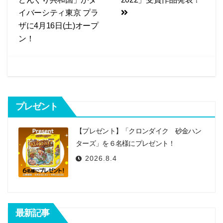
e
e
稿
イバーシティ東京 プラ
b
ナ
ザに4月16日(土)オープ
o
ビ
ン！
o
k
ゲ
ー
シ
プレゼント
ョ
ン
【プレゼント】「クロンダイク 砂金ハン
ターズ」を６名様にプレゼント！
2026.8.4
最新記事