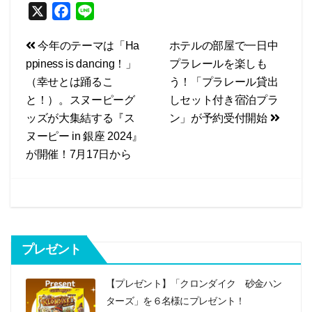
X
F
L
a
i
投
今年のテーマは「Ha
ホテルの部屋で一日中
c
n
ppiness is dancing！」
プラレールを楽しも
e
e
稿
（幸せとは踊るこ
う！「プラレール貸出
b
ナ
と！）。スヌーピーグ
しセット付き宿泊プラ
o
ビ
ッズが大集結する『ス
ン」が予約受付開始
o
ヌーピー in 銀座 2024』
k
ゲ
が開催！7月17日から
ー
シ
ョ
ン
プレゼント
【プレゼント】「クロンダイク 砂金ハン
ターズ」を６名様にプレゼント！