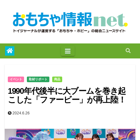
to
content
イベント
取材リポート
商品
1990年代後半に大ブームを巻き起
こした「ファービー」が再上陸！
2024.6.26