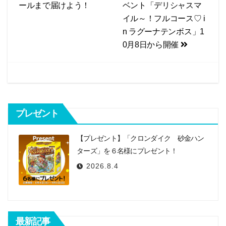
ールまで届けよう！
ベント「デリシャスマ
b
ナ
イル～！フルコース♡ i
o
ビ
n ラグーナテンボス」1
o
0月8日から開催
k
ゲ
ー
シ
ョ
プレゼント
ン
【プレゼント】「クロンダイク 砂金ハン
ターズ」を６名様にプレゼント！
2026.8.4
最新記事