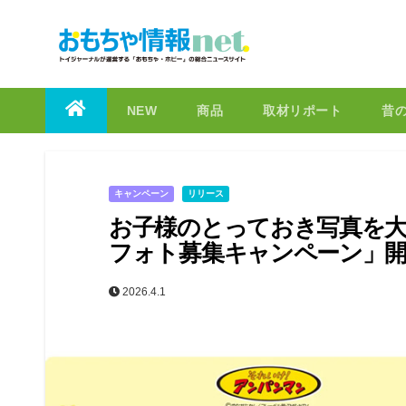
to
content
NEW
商品
取材リポート
昔
キャンペーン
リリース
お子様のとっておき写真を大
フォト募集キャンペーン」
2026.4.1