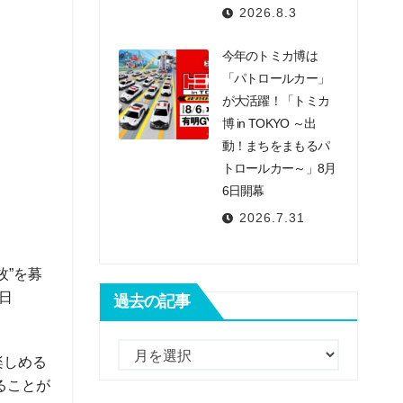
2026.8.3
今年のトミカ博は
「パトロールカー」
が大活躍！「トミカ
博 in TOKYO ～出
動！まちをまもるパ
トロールカー～」8月
6日開幕
2026.7.31
枚”を募
1日
過去の記事
過
楽しめる
去
ることが