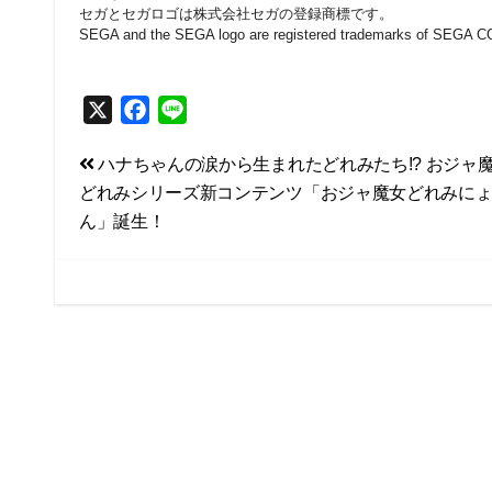
セガとセガロゴは株式会社セガの登録商標です。
SEGA and the SEGA logo are registered trademarks of SEGA
X
F
L
a
i
投
ハナちゃんの涙から生まれたどれみたち!? おジャ
c
n
どれみシリーズ新コンテンツ「おジャ魔女どれみに
e
e
稿
ん」誕生！
b
ナ
o
ビ
o
k
ゲ
ー
シ
ョ
ン