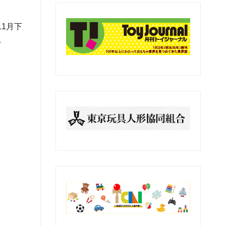
の
記
1月下
事
。