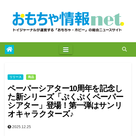
to
content
リリース
商品
ペーパーシアター10周年を記念し
た新シリーズ「ぷくぷくペーパー
シアター」登場！第⼀弾はサンリ
オキャラクターズ♪
2025.12.25