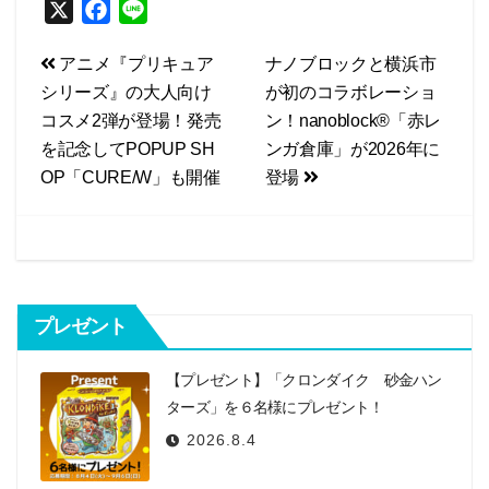
X
F
L
a
i
投
アニメ『プリキュア
ナノブロックと横浜市
c
n
シリーズ』の大人向け
が初のコラボレーショ
e
e
稿
コスメ2弾が登場！発売
ン！nanoblock®「赤レ
b
ナ
を記念してPOPUP SH
ンガ倉庫」が2026年に
o
ビ
OP「CURE/W」も開催
登場
o
k
ゲ
ー
シ
プレゼント
ョ
ン
【プレゼント】「クロンダイク 砂金ハン
ターズ」を６名様にプレゼント！
2026.8.4