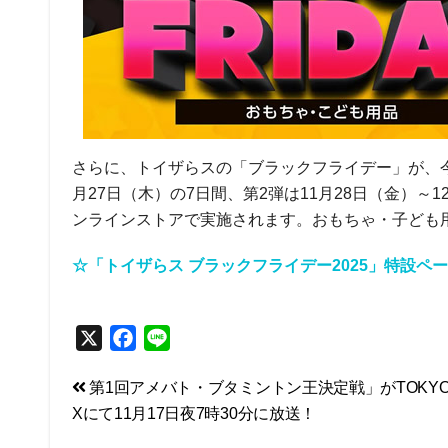
さらに、トイザらスの「ブラックフライデー」が、今年
月27日（木）の7日間、第2弾は11月28日（金）
ンラインストアで実施されます。おもちゃ・子ども
☆「トイザらス ブラックフライデー2025」特設ペ
X
F
L
a
i
投
第1回アメバト・ブタミントン王決定戦」がTOKYO
c
n
Xにて11月17日夜7時30分に放送！
e
e
稿
b