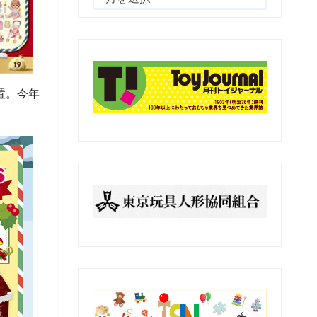
去
の
記
事
置。今年