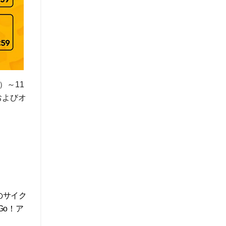
）～11
およびオ
のサイク
Go！ア