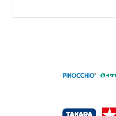
ナ
o
ビ
o
k
ゲ
ー
シ
ョ
ン