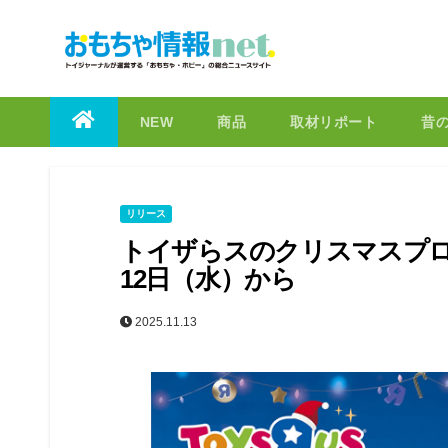
to
content
NEW
商品
取材リポート
昔
リリース
トイザらスのクリスマスプロ
12日（水）から
2025.11.13