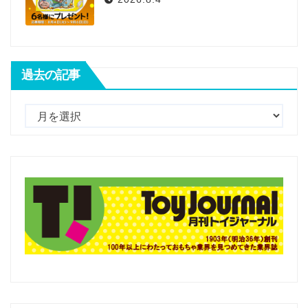
過去の記事
過
去
の
記
事