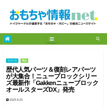
to
content
リリース
商品
歴代人気パーツ＆復刻レアパーツ
が大集合！ニューブロックシリー
ズ最新作「Gakkenニューブロック
オールスターズDX」発売
2025.9.25