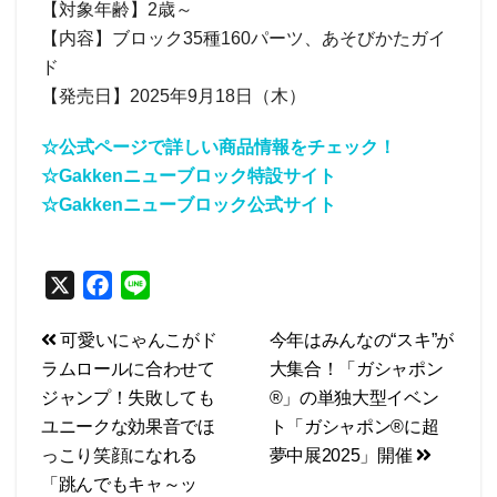
【対象年齢】2歳～
【内容】ブロック35種160パーツ、あそびかたガイ
ド
【発売日】2025年9月18日（木）
☆公式ページで詳しい商品情報をチェック！
☆Gakkenニューブロック特設サイト
☆Gakkenニューブロック公式サイト
X
F
L
a
i
投
可愛いにゃんこがド
今年はみんなの“スキ”が
c
n
ラムロールに合わせて
大集合！「ガシャポン
e
e
稿
ジャンプ！失敗しても
®」の単独大型イベン
b
ナ
ユニークな効果音でほ
ト「ガシャポン®に超
o
ビ
っこり笑顔になれる
夢中展2025」開催
o
「跳んでもキャ～ッ
k