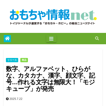
to
content
リリース
商品
数字、アルファベット、ひらが
な、カタカナ、漢字、顔文字、記
号…作れる文字は無限大！「モジ
キューブ」が発売
2025.7.22