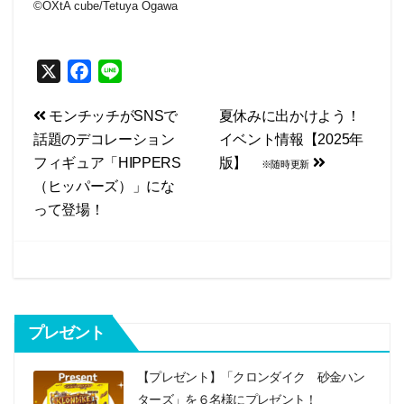
©OXtA cube/Tetuya Ogawa
X
F
L
a
i
投
モンチッチがSNSで
夏休みに出かけよう！
c
n
話題のデコレーション
イベント情報【2025年
e
e
稿
フィギュア「HIPPERS
版】
b
※随時更新
ナ
（ヒッパーズ）」にな
o
ビ
って登場！
o
k
ゲ
ー
シ
プレゼント
ョ
ン
【プレゼント】「クロンダイク 砂金ハン
ターズ」を６名様にプレゼント！