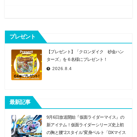
k
ゲ
ー
シ
プレゼント
ョ
ン
【プレゼント】「クロンダイク 砂金ハン
ターズ」を６名様にプレゼント！
2026.8.4
最新記事
9月6日放送開始『仮面ライダーマイス』の
新アイテム！仮面ライダーシリーズ史上初
の胸と腰“2スタイル”変身ベルト「DXマイス