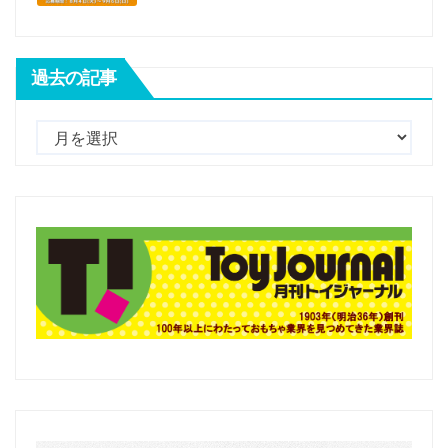
過去の記事
過
去
の
記
事