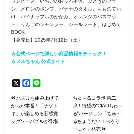
ワンピース、いちごのおふろ本体、ぶどうのブラ
シ、メロンのポンプ、バナナのタオル、もものてお
け、パイナップルのかかみ、オレンジのバスマッ
ト、りんごのシャンプー、シールシート、はじめて
BOOK
【発売日】2025年7月12日（土）
☆公式ページで詳しい商品情報をチェック！
☆メルちゃん 公式サイト
X
F
L
a
i
投
パズルを組み上げて
ちゅ～るコラボ 第二
c
n
からが本番！「ナゾト
弾！待望の“CIAOちゅ～
e
e
稿
キ」が楽しめる新感覚
る”バージョン「ちゅ～
b
ナ
ジグソーパズルが登場
るちょうだい！ぺろり
o
ビ
ーにゃ」発売
o