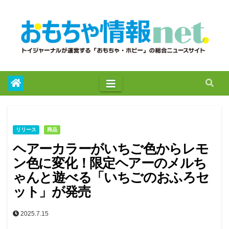
to
content
リリース
商品
ヘアーカラーがいちご色からレモ
ン色に変化！限定ヘアーのメルち
ゃんと遊べる「いちごのおふろセ
ット」が発売
2025.7.15