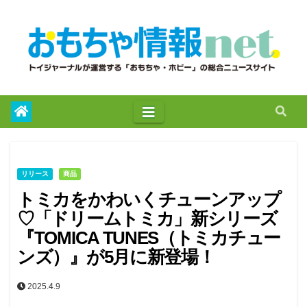
to
content
リリース
商品
トミカをかわいくチューンアップ
♡「ドリームトミカ」新シリーズ
『TOMICA TUNES（トミカチュー
ンズ）』が5月に新登場！
2025.4.9