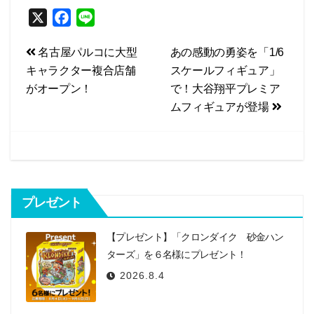
X
F
L
a
i
投
名古屋パルコに大型
あの感動の勇姿を「1/6
c
n
キャラクター複合店舗
スケールフィギュア」
e
e
稿
がオープン！
で！大谷翔平プレミア
b
ナ
ムフィギュアが登場
o
ビ
o
k
ゲ
ー
シ
プレゼント
ョ
【プレゼント】「クロンダイク 砂金ハン
ン
ターズ」を６名様にプレゼント！
2026.8.4