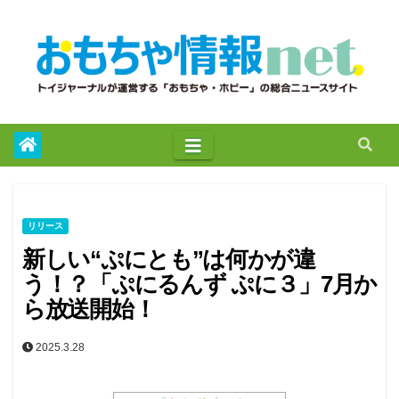
to
content
リリース
新しい“ぷにとも”は何かが違
う！？「ぷにるんず ぷに３」7月か
ら放送開始！
2025.3.28