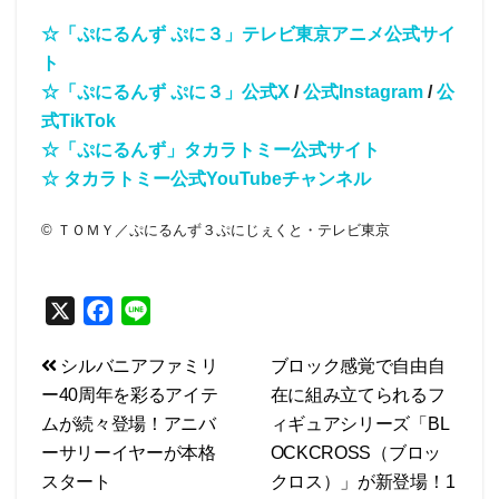
☆「ぷにるんず ぷに３」テレビ東京アニメ公式サイ
ト
☆「ぷにるんず ぷに３」公式X
/
公式Instagram
/
公
式TikTok
☆「ぷにるんず」タカラトミー公式サイト
☆ タカラトミー公式YouTubeチャンネル
© ＴＯＭＹ／ぷにるんず３ぷにじぇくと・テレビ東京
X
F
L
a
i
投
シルバニアファミリ
ブロック感覚で自由自
c
n
ー40周年を彩るアイテ
在に組み立てられるフ
e
e
稿
ムが続々登場！アニバ
ィギュアシリーズ「BL
b
ナ
ーサリーイヤーが本格
OCKCROSS（ブロッ
o
ビ
スタート
クロス）」が新登場！1
o