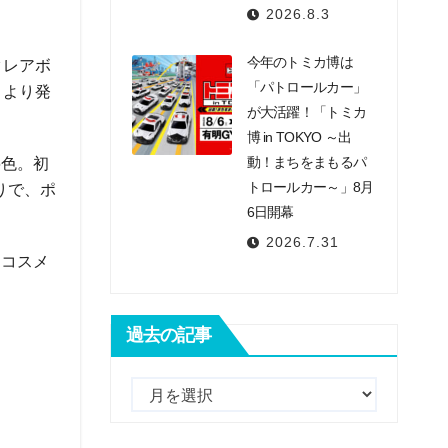
2026.8.3
今年のトミカ博は
クレアボ
「パトロールカー」
）より発
が大活躍！「トミカ
博 in TOKYO ～出
動！まちをまもるパ
6色。初
トロールカー～」8月
りで、ポ
6日開幕
2026.7.31
、コスメ
過去の記事
過
去