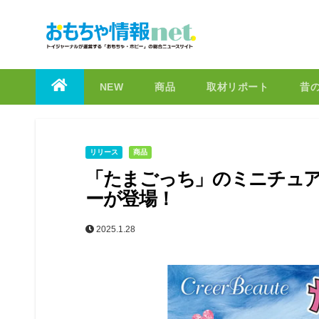
to
content
NEW
商品
取材リポート
昔
リリース
商品
「たまごっち」のミニチュ
ーが登場！
2025.1.28