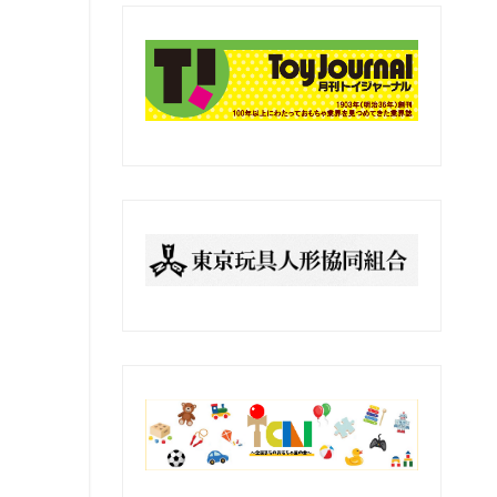
の
記
事