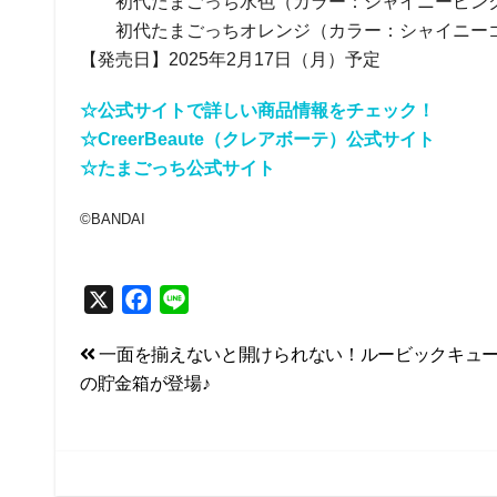
初代たまごっち水色（カラー：シャイニーピン
初代たまごっちオレンジ（カラー：シャイニー
【発売日】2025年2月17日（月）予定
☆公式サイトで詳しい商品情報をチェック！
☆CreerBeaute（クレアボーテ）公式サイト
☆たまごっち公式サイト
©BANDAI
X
F
L
a
i
投
一面を揃えないと開けられない！ルービックキュ
c
n
の貯金箱が登場♪
e
e
稿
b
ナ
o
ビ
o