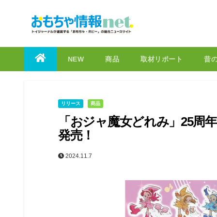
to
content
NEW
商品
取材リポート
昔
リリース
商品
「おジャ魔女どれみ」25周
発売！
2024.11.7