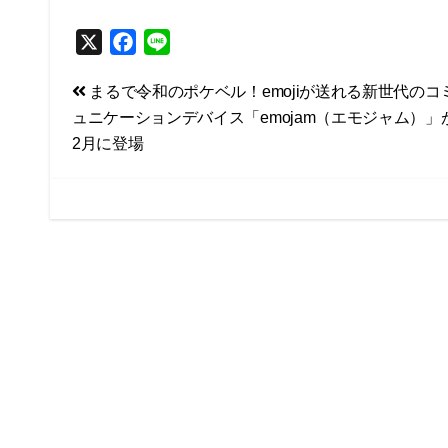
X
F
L
a
i
投
まるで令和のポケベル！emojiが送れる新世代のコ
c
n
ュニケーションデバイス「emojam（エモジャム）」
e
e
稿
2月に登場
b
ナ
o
ビ
o
k
ゲ
ー
シ
ョ
ン