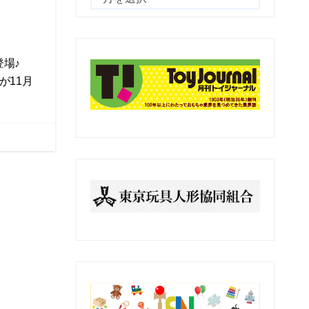
去
の
記
場♪
事
が11月