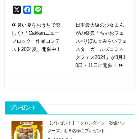
X
F
L
a
i
投
暑い夏をおうちで楽
日本最大級の少女まん
c
n
しく♪「Gakkenニュー
がの祭典「ちゃおフェ
e
e
稿
ブロック 作品コンテ
ス×りぼん☆みらいフェ
b
ナ
スト2024夏」開催中！
スタ ガールズコミッ
o
ビ
クフェス2024」が8月1
o
0日・11日に開催！
k
ゲ
ー
シ
ョ
プレゼント
ン
【プレゼント】「クロンダイク 砂金ハン
ターズ」を６名様にプレゼント！