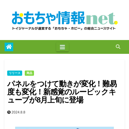
to
content
リリース
商品
パネルをつけて動きが変化！難易
度も変化！新感覚のルービックキ
ューブが8月上旬に登場
2024.8.8