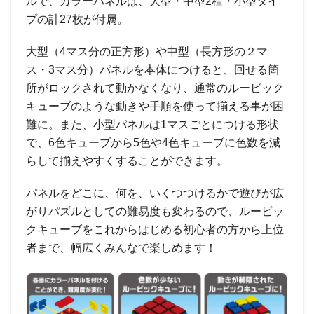
ルで、カラーパネルは、大型・中型2種・小型タイ
プの計27枚が付属。
大型（4マス分の正方形）や中型（長方形の２マ
ス・3マス分）パネルを本体につけると、回せる箇
所がロックされて動かなくなり、通常のルービック
キューブのような動きや手順を使って揃える事が困
難に。また、小型パネルは1マスごとにつける形状
で、6色キューブから5色や4色キューブに色数を減
らして揃えやすくすることができます。
パネルをどこに、何を、いくつつけるかで遊びが広
がりパズルとしての難易度も変わるので、ルービッ
クキューブをこれからはじめる初心者の方から上位
者まで、幅広くみんなで楽しめます！