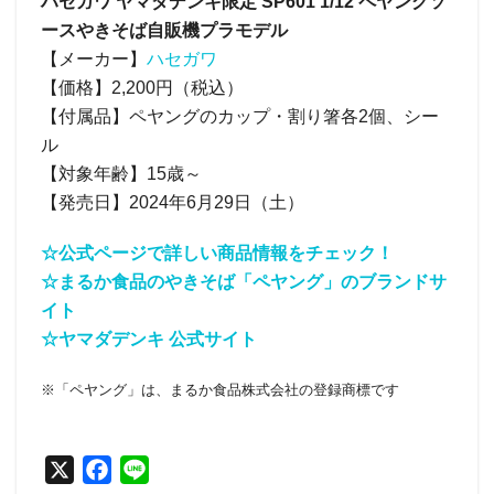
ハセガワ ヤマダデンキ限定 SP601 1/12 ペヤングソ
ースやきそば自販機プラモデル
【メーカー】
ハセガワ
【価格】2,200円（税込）
【付属品】ペヤングのカップ・割り箸各2個、シー
ル
【対象年齢】15歳～
【発売日】2024年6月29日（土）
☆公式ページで詳しい商品情報をチェック！
☆まるか食品のやきそば「ペヤング」のブランドサ
イト
☆ヤマダデンキ 公式サイト
※「ペヤング」は、まるか食品株式会社の登録商標です
X
F
L