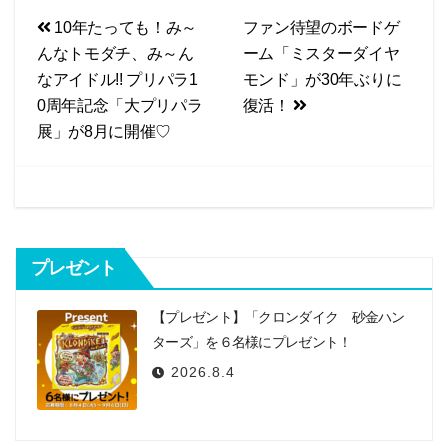
a
i
投
10年たっても！み～
ファン待望のボードゲ
c
n
んなトモダチ、み～ん
ーム「ミスターダイヤ
e
e
稿
なアイドル!! プリパラ1
モンド」が30年ぶりに
b
ナ
0周年記念「大プリパラ
復活！
o
ビ
展」が8月に開催♡
o
k
ゲ
ー
シ
プレゼント
ョ
ン
【プレゼント】「クロンダイク 砂金ハン
ターズ」を６名様にプレゼント！
2026.8.4