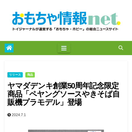
to
content
リリース
商品
ヤマダデンキ創業50周年記念限定
商品「ペヤングソースやきそば自
販機プラモデル」登場
2024.7.1