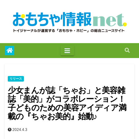
to
content
リリース
少女まんが誌「ちゃお」と美容雑
誌「美的」がコラボレーション！
子どものための美容アイディア満
載の『ちゃお美的』始動♪
2024.4.3