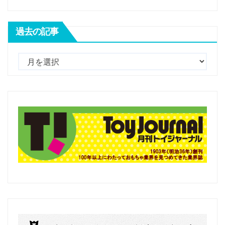
過去の記事
過
去
の
記
事