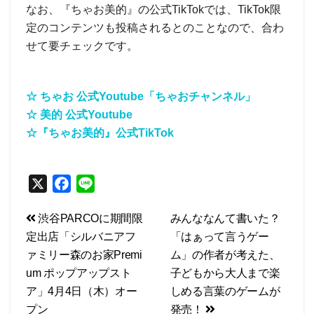
なお、『ちゃお美的』の公式TikTokでは、TikTok限
定のコンテンツも投稿されるとのことなので、合わ
せて要チェックです。
☆ ちゃお 公式Youtube「ちゃおチャンネル」
☆ 美的 公式Youtube
☆『ちゃお美的』公式TikTok
X
F
L
a
i
投
渋谷PARCOに期間限
みんななんて書いた？
c
n
定出店「シルバニアフ
「はぁって言うゲー
e
e
稿
ァミリー森のお家Premi
ム」の作者が考えた、
b
ナ
um ポップアップスト
子どもから大人まで楽
o
ビ
ア」4月4日（木）オー
しめる言葉のゲームが
o
プン
発売！
k