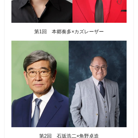
第1回 本郷奏多×カズレーザー
第2回 石坂浩二×角野卓造