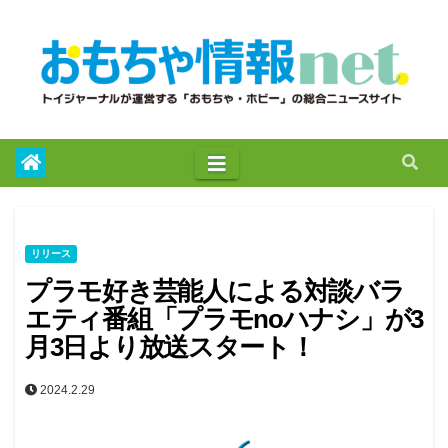
to
content
リリース
プラモ好き芸能人による対談バラ
エティ番組「プラモnoハナシ」が3
月3日より放送スタート！
2024.2.29