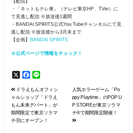
【配信】
・「ネットもテレ東」（テレビ東京HP、TVer）に
て見逃し配信 ※放送後1週間
・BANDAI SPIRITS公式You Tubeチャンネルにて見
逃し配信 ※放送後から3月末まで
【企画】
BANDAI SPIRITS
☆公式ページで情報をチェック！
X
F
L
a
i
投
ドラえもんオフィシ
人気ホラーゲーム「Po
c
n
ャルショップ「ドラえ
ppy Playtime」のPOP U
e
e
稿
もん未来デパート」が
P STOREが東京ソラマ
b
ナ
期間限定で東京ソラマ
チ®で期間限定開催！
o
ビ
チⓇにオープン！
o
k
ゲ