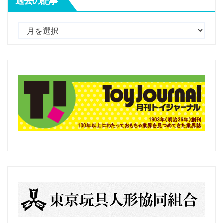
過去の記事
過
去
の
記
事