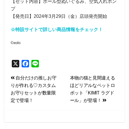
【セット内容】ボール型ぬいぐるみ、空気入れポン
プ
【発売日】2024年3月29日（金）店頭発売開始
☆特設サイトで詳しい商品情報をチェック！
©eolo
X
F
L
a
i
投
自分だけの推しお守
本物の猫と見間違える
c
n
りが作れる♡カスタム
ほどリアルなペットロ
e
e
稿
お守りセットが数量限
ボット「KIMIT ラグド
b
ナ
定で登場！
ール」が登場！
o
ビ
o
k
ゲ