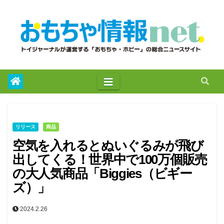
to
content
リリース
商品
空気を入れるとぬいぐるみが飛び
出してくる！世界中で100万個販売
の大人気商品「Biggies（ビギー
ズ）」
2024.2.26