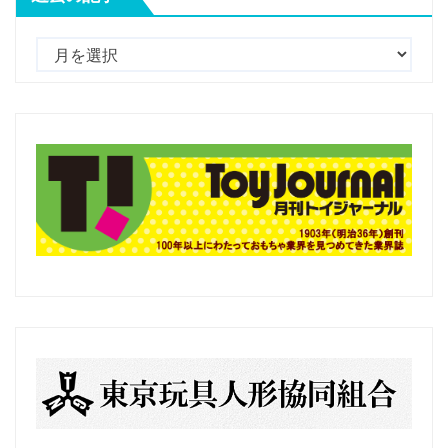
過
去
の
記
事