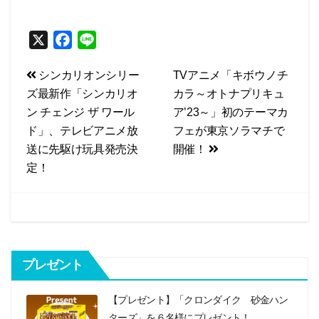
X
F
L
a
i
投
シンカリオンシリー
TVアニメ「キボウノチ
c
n
ズ最新作「シンカリオ
カラ～オトナプリキュ
e
e
稿
ン チェンジ ザ ワール
ア’23～」初のテーマカ
b
ナ
ド」、テレビアニメ放
フェが東京ソラマチで
o
ビ
送に先駆け玩具発売決
開催！
o
定！
k
ゲ
ー
シ
ョ
プレゼント
ン
【プレゼント】「クロンダイク 砂金ハン
ターズ」を６名様にプレゼント！