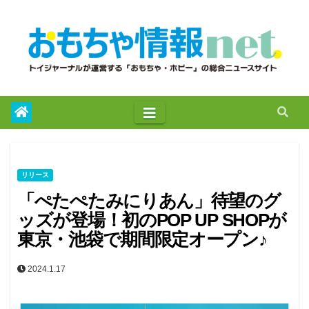
to
content
リリース
「ぺたぺたみにりあん」待望のグ
ッズが登場！初のPOP UP SHOPが
東京・池袋で期間限定オープン♪
2024.1.17