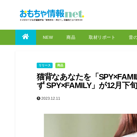
to
content
NEW
商品
取材リポート
昔
リリース
商品
猫背なあなたを「SPY×FA
ず SPY×FAMILY」が12月
2023.12.11