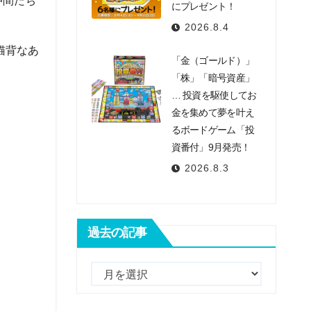
仲間たち
にプレゼント！
2026.8.4
猫背なあ
「金（ゴールド）」
「株」「暗号資産」
… 投資を駆使してお
金を集めて夢を叶え
るボードゲーム「投
資番付」9月発売！
2026.8.3
過去の記事
過
去