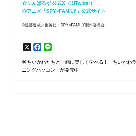
☆ふんばるず 公式X（旧Twitter）
◎アニメ「SPY×FAMILY」公式サイト
©遠藤達哉／集英社・SPY×FAMILY製作委員会
X
F
L
a
i
投
ちいかわたちと一緒に楽しく学べる！「ちいかわ
c
n
ニングパソコン」が発売中
e
e
稿
b
ナ
o
ビ
o
k
ゲ
ー
シ