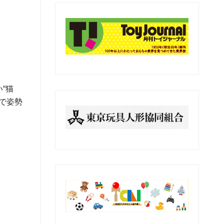
の
記
事
“猫
で姿勢