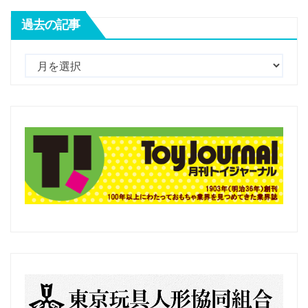
過去の記事
過
去
の
記
事