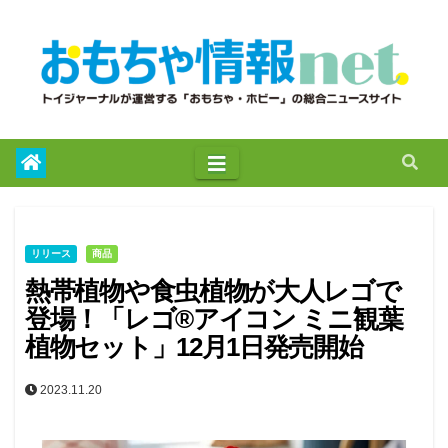
to
content
リリース
商品
熱帯植物や食虫植物が大人レゴで
登場！「レゴ®アイコン ミニ観葉
植物セット」12月1日発売開始
2023.11.20