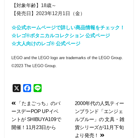
【対象年齢】18歳～
【発売日】2023年12月1日（金）
☆公式ホームページで詳しい商品情報をチェック！
☆レゴ®ボタニカルコレクション 公式ページ
☆大人向けのレゴ® 公式ページ
LEGO and the LEGO logo are trademarks of the LEGO Group.
©2023 The LEGO Group.
X
F
L
a
i
投
「たまごっち」のバ
2000年代の人気ティー
c
n
ースデーPOP UPイベ
ンブランド「エンジェ
e
e
稿
ントが SHIBUYA109で
ルブルー」の 文具・雑
b
ナ
開催！11月23日から
貨シリーズが11月下旬
o
ビ
より発売！
o