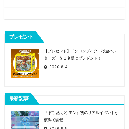
k
ゲ
ー
シ
プレゼント
ョ
ン
【プレゼント】「クロンダイク 砂金ハン
ターズ」を３名様にプレゼント！
2026.8.4
最新記事
『ぽこ あ ポケモン』初のリアルイベントが
横浜で開催！
2026.8.5