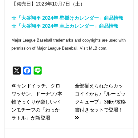
【発売日】2023年10月7日（土）
☆「大谷翔平 2024年 壁掛けカレンダー」商品情報
☆「大谷翔平 2024年 卓上カレンダー」商品情報
Major League Baseball trademarks and copyrights are used with
permission of Major League Baseball. Visit MLB.com.
X
F
L
a
i
投
サンドイッチ、クロ
全部揃えられたらカッ
c
n
ワッサン、ドーナツ♪本
コイイかも♪「ルービッ
e
e
稿
物そっくりが楽しいパ
クキューブ」3種が攻略
b
ナ
ンモチーフの「わっか
書付きセットで登場！
o
ビ
ラトル」が新登場
o
k
ゲ