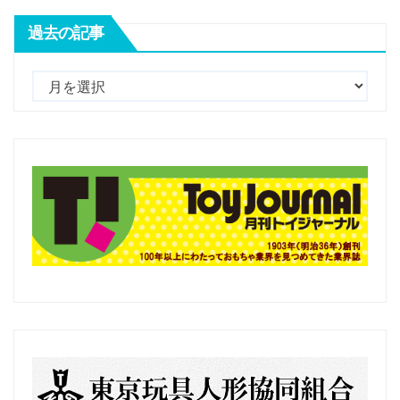
過去の記事
過
去
の
記
事