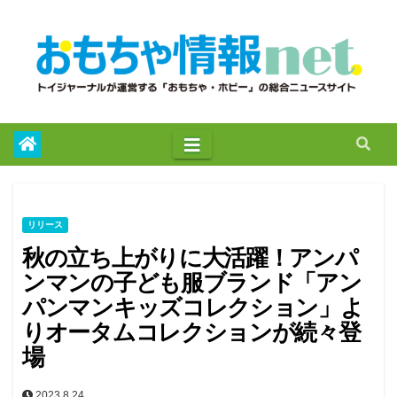
to
content
リリース
秋の立ち上がりに大活躍！アンパ
ンマンの子ども服ブランド「アン
パンマンキッズコレクション」よ
りオータムコレクションが続々登
場
2023.8.24