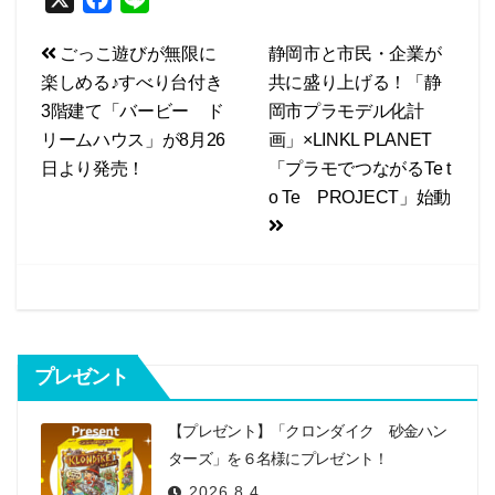
a
i
投
ごっこ遊びが無限に
静岡市と市民・企業が
c
n
楽しめる♪すべり台付き
共に盛り上げる！「静
e
e
稿
3階建て「バービー ド
岡市プラモデル化計
b
ナ
リームハウス」が8月26
画」×LINKL PLANET
o
ビ
日より発売！
「プラモでつながるTe t
o
o Te PROJECT」始動
k
ゲ
ー
シ
ョ
ン
プレゼント
【プレゼント】「クロンダイク 砂金ハン
ターズ」を６名様にプレゼント！
2026.8.4