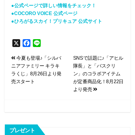
●公式ページで詳しい情報をチェック！
●COCORO VOICE 公式ページ
●ひろがるスカイ！プリキュア 公式サイト
X
F
L
a
i
投
今夏も登場♪「シルバ
SNSで話題に♪「アヒル
c
n
ニアファミリー キラキ
隊長」と「バスクリ
e
e
稿
ラくじ」8月26日より発
ン」のコラボアイテム
b
ナ
売スタート
が定番商品化！8月22日
o
ビ
より発売
o
k
ゲ
ー
シ
プレゼント
ョ