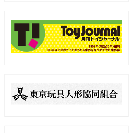
去
の
記
事