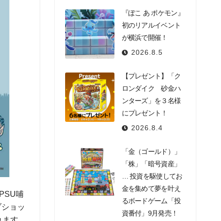
『ぽこ あ ポケモン』
初のリアルイベント
が横浜で開催！
2026.8.5
【プレゼント】「ク
ロンダイク 砂金ハ
ンターズ」を３名様
にプレゼント！
2026.8.4
「金（ゴールド）」
「株」「暗号資産」
… 投資を駆使してお
金を集めて夢を叶え
PSU哺
るボードゲーム「投
ブショッ
資番付」9月発売！
れます。