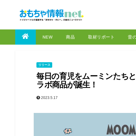
to
content
NEW
商品
取材リポート
昔
リリース
毎日の育児をムーミンたちと。
ラボ商品が誕生！
2023.5.17