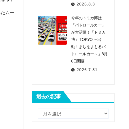
2026.8.3
れたムー
今年のトミカ博は
「パトロールカー」
が大活躍！「トミカ
博 in TOKYO ～出
動！まちをまもるパ
トロールカー～」8月
6日開幕
2026.7.31
過去の記事
過
去