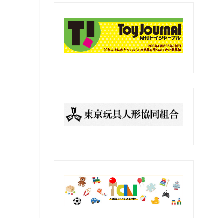
の
記
事