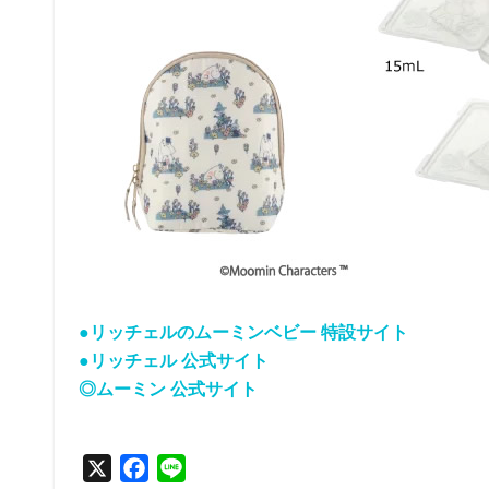
●リッチェルのムーミンベビー 特設サイト
●リッチェル 公式サイト
◎ムーミン 公式サイト
X
F
L