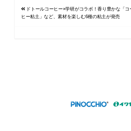
a
i
投
ドトールコーヒー×学研がコラボ！香り豊かな「コ
c
n
ヒー粘土」など、素材を楽しむ6種の粘土が発売
e
e
稿
b
ナ
o
ビ
o
k
ゲ
ー
シ
ョ
ン