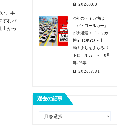
2026.8.3
ばい、手
今年のトミカ博は
すすむバ
「パトロールカー」
仕上がっ
が大活躍！「トミカ
博 in TOKYO ～出
動！まちをまもるパ
トロールカー～」8月
6日開幕
2026.7.31
過去の記事
過
去