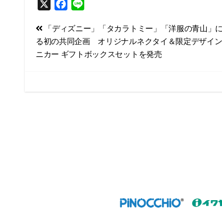
X
F
L
a
i
投
「ディズニー」「タカラトミー」「洋服の青山」
c
n
る初の共同企画 オリジナルネクタイ＆限定デザイ
e
e
稿
ニカー ギフトボックスセットを発売
b
ナ
o
ビ
o
k
ゲ
ー
シ
ョ
ン