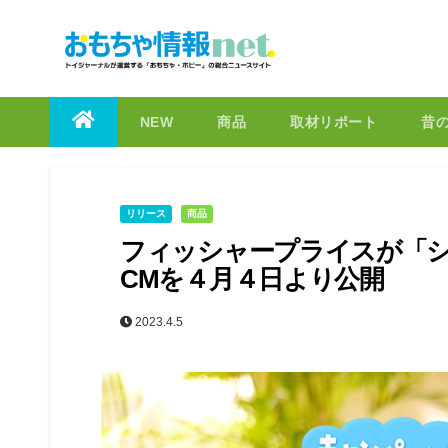
to
content
NEW
商品
取材リポート
昔
リリース
商品
フィッシャープライスが「
CMを４月４日より公開
2023.4.5