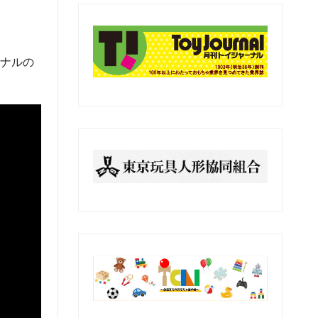
の
記
事
ジナルの