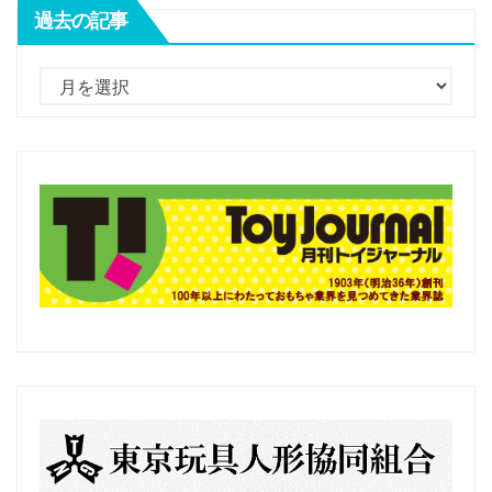
過去の記事
過
去
の
記
事