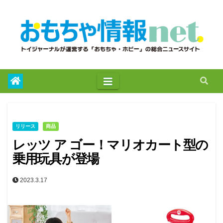
to
content
リリース
商品
レッツ ア ゴー！マリオカート型の
乗用玩具が登場
2023.3.17