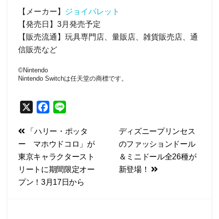
【メーカー】
ジョイパレット
【発売日】3月発売予定
【販売流通】玩具専門店、量販店、雑貨販売店、通
信販売など
©Nintendo
Nintendo Switchは任天堂の商標です。
X
F
L
a
i
投
「ハリー・ポッタ
ディズニープリンセス
c
n
ー マホウドコロ」が
のファッションドール
e
e
稿
東京キャラクタースト
＆ミニドール全26種が
b
ナ
リートに期間限定オー
新登場！
o
ビ
プン！3月17日から
o
k
ゲ
ー