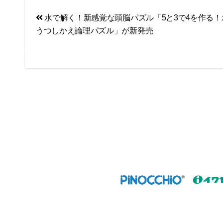
a
i
投
水で解く！新感覚な頭脳パズル「5と3で4を作る！
c
n
うつしかえ論理パズル」が新発売
e
e
稿
b
ナ
o
ビ
o
k
ゲ
ー
シ
ョ
ン