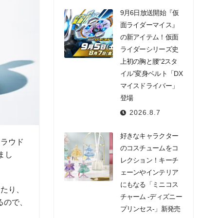
9月6日放送開始『仮
面ライダーマイス』
の新アイテム！仮面
ライダーシリーズ史
上初の胸と腰“2スタ
イル”変身ベルト「DX
マイスドライバー」
登場
2026.8.7
好きなキャラクター
クラウド
のコスチュームをコ
まし
レクション！キーチ
ェーンやインテリア
にもなる「ミニコス
ったり、
チャーム -ディズニー
るので、
プリンセス-」新発売