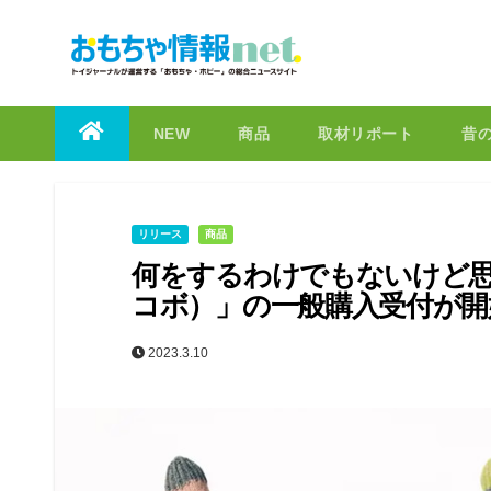
to
content
NEW
商品
取材リポート
昔
リリース
商品
何をするわけでもないけど思
コボ）」の一般購入受付が開
2023.3.10