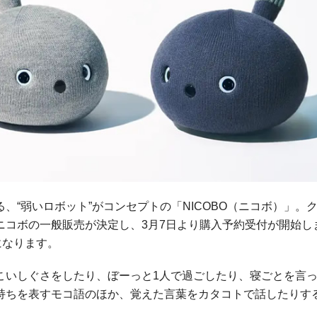
、“弱いロボット”がコンセプトの「NICOBO（ニコボ）」。
ニコボの一般販売が決定し、3月7日より購入予約受付が開始し
になります。
こいしぐさをしたり、ぼーっと1人で過ごしたり、寝ごとを言
持ちを表すモコ語のほか、覚えた言葉をカタコトで話したりす