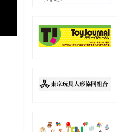
去
の
記
事