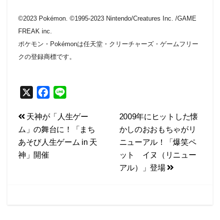
©2023 Pokémon. ©1995-2023 Nintendo/Creatures Inc. /GAME
FREAK inc.
ポケモン・Pokémonは任天堂・クリーチャーズ・ゲームフリー
クの登録商標です。
X
F
L
a
i
投
天神が「人生ゲー
2009年にヒットした懐
c
n
ム」の舞台に！「まち
かしのおおもちゃがリ
e
e
稿
あそび人生ゲーム in 天
ニューアル！「爆笑ペ
b
ナ
神」開催
ット イヌ（リニュー
o
ビ
アル）」登場
o
k
ゲ
ー