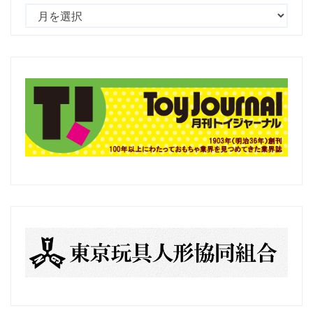
過
去
の
記
事