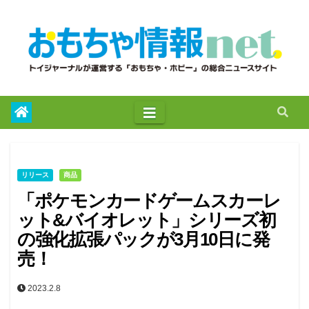
to
content
リリース
商品
「ポケモンカードゲームスカーレ
ット&バイオレット」シリーズ初
の強化拡張パックが3月10日に発
売！
2023.2.8